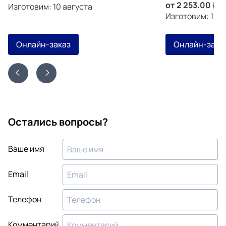
от
2 253.00
з
Изготовим: 10 августа
Изготовим: 13 а
Онлайн-заказ
Онлайн-зака
Остались вопросы?
Ваше имя
Email
Телефон
Комментарий