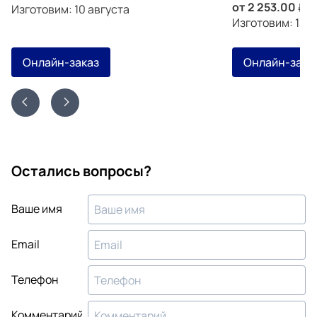
от
2 253.00
з
Изготовим: 10 августа
Изготовим: 13 а
Онлайн-заказ
Онлайн-зака
Остались вопросы?
Ваше имя
Email
Телефон
Комментарий