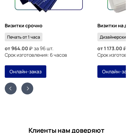
Визитки срочно
Визитки на ди
Печать от 1 часа
Дизайнерский к
от
964.00
за 96 шт.
от
1 173.00
за
Срок изготовления: 6 часов
Срок изготовлен
Онлайн-заказ
Онлайн-зака
Клиенты нам доверяют