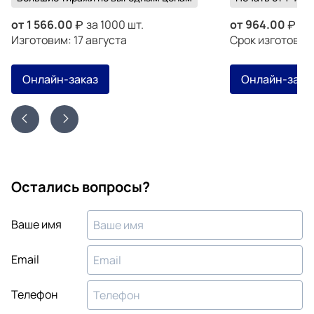
от
1 566.00
за 1000 шт.
от
964.00
за 
Изготовим: 17 августа
Срок изготовле
Онлайн-заказ
Онлайн-зака
Остались вопросы?
Ваше имя
Email
Телефон