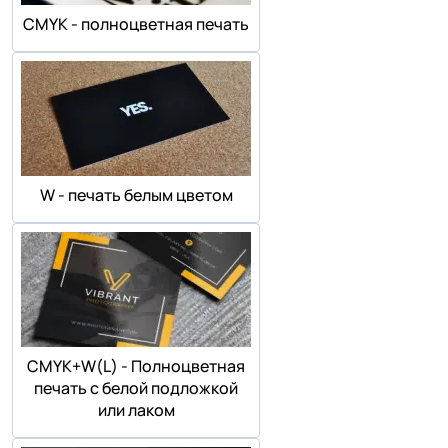
СMYK - полноцветная печать
W - печать белым цветом
СMYK+W(L) - Полноцветная
печать с белой подложкой
или лаком