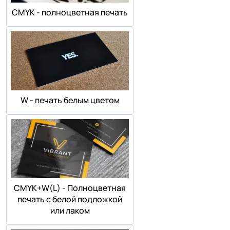
СMYK - полноцветная печать
W - печать белым цветом
СMYK+W(L) - Полноцветная
печать с белой подложкой
или лаком