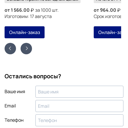
от
1 566.00
за 1000 шт.
от
964.00
за 
Изготовим: 17 августа
Срок изготовле
Онлайн-заказ
Онлайн-зака
Остались вопросы?
Ваше имя
Email
Телефон