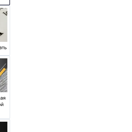
ать
ная
ой