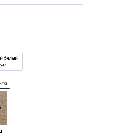
й белый
ver
итки
м