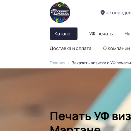
не опреде
Каталог
УФ-печать
На
Доставка и оплата
О Компании
Главная
Заказать визитки с УФ печат
Печать УФ виз
Мартане