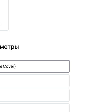
)
аметры
e Cover)