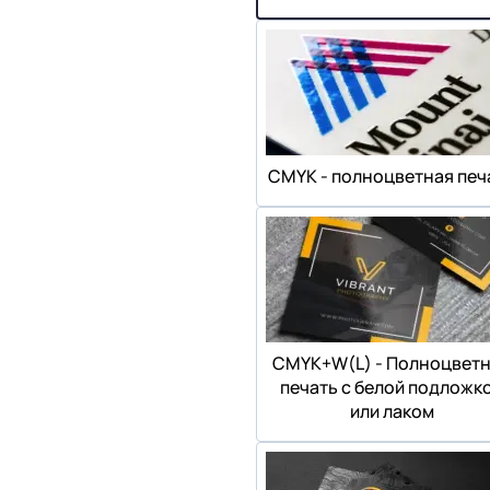
СMYK - полноцветная печ
СMYK+W(L) - Полноцвет
печать с белой подложк
или лаком