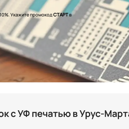
 10%. Укажите промокод
СТАРТ
в
к с УФ печатью в Урус-Мар