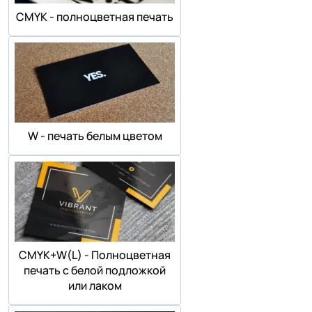
СMYK - полноцветная печать
W - печать белым цветом
СMYK+W(L) - Полноцветная
печать с белой подложкой
или лаком