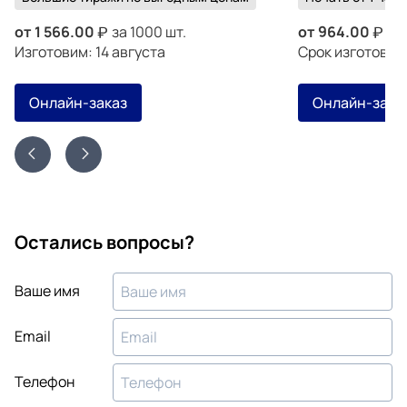
от
1 566.00
за 1000 шт.
от
964.00
за 
Изготовим: 14 августа
Срок изготовле
Онлайн-заказ
Онлайн-зака
Остались вопросы?
Ваше имя
Email
Телефон