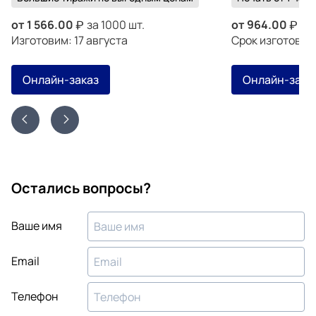
от
1 566.00
за 1000 шт.
от
964.00
за 
Изготовим: 17 августа
Срок изготовле
Онлайн-заказ
Онлайн-зака
Остались вопросы?
Ваше имя
Email
Телефон