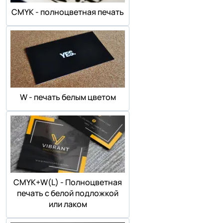
СMYK - полноцветная печать
W - печать белым цветом
СMYK+W(L) - Полноцветная
печать с белой подложкой
или лаком