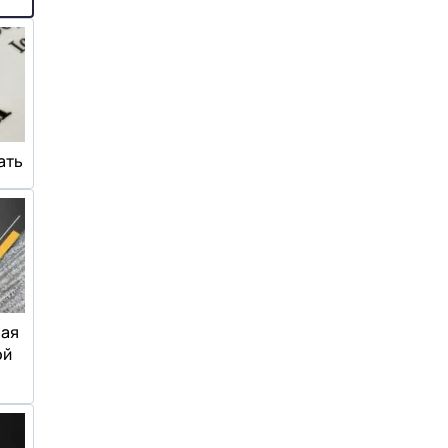
ать
ная
ой