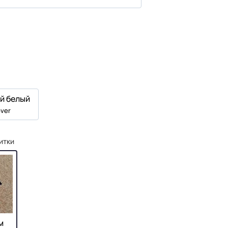
й белый
ver
итки
м