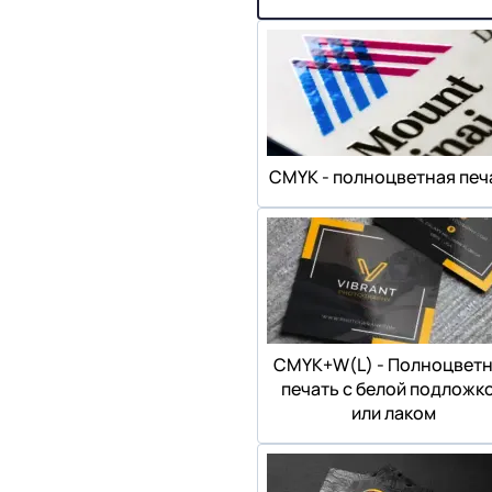
СMYK - полноцветная печ
СMYK+W(L) - Полноцвет
печать с белой подложк
или лаком