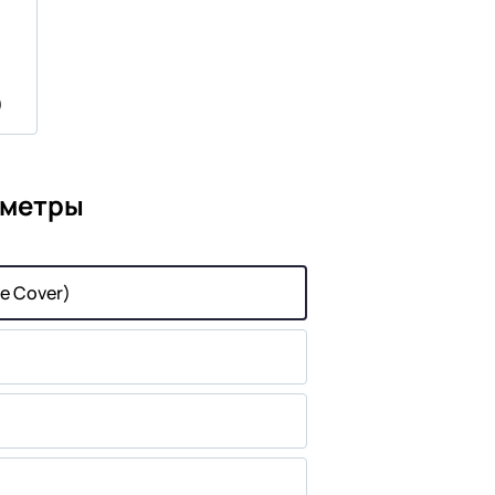
)
аметры
e Cover)