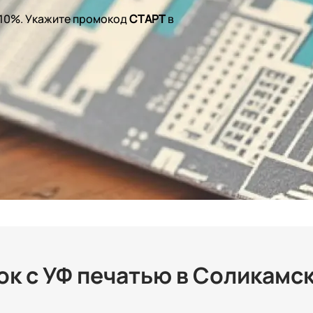
 10%. Укажите промокод
СТАРТ
в
к с УФ печатью в Соликамс