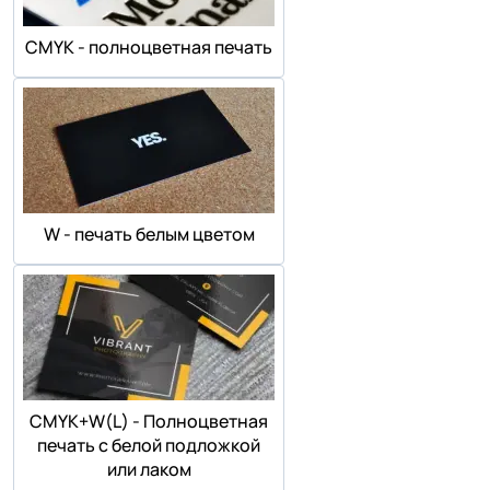
СMYK - полноцветная печать
W - печать белым цветом
СMYK+W(L) - Полноцветная
печать с белой подложкой
или лаком