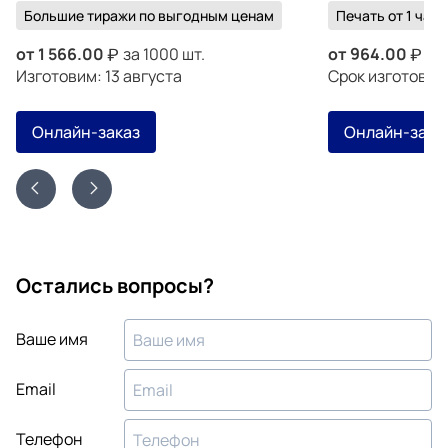
Большие тиражи по выгодным ценам
Печать от 1 часа
от
1 566.00
за 1000 шт.
от
964.00
за 
Изготовим: 13 августа
Срок изготовле
Онлайн-заказ
Онлайн-зака
Остались вопросы?
Ваше имя
Email
Телефон