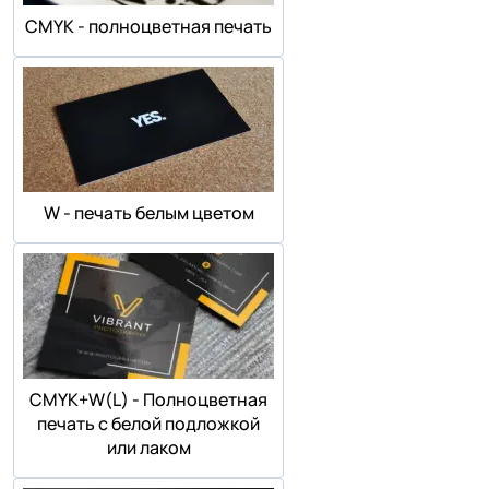
СMYK - полноцветная печать
W - печать белым цветом
СMYK+W(L) - Полноцветная
печать с белой подложкой
или лаком