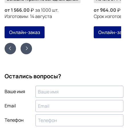
от
1 566.00
за 1000 шт.
от
964.00
за 
Изготовим: 14 августа
Срок изготовле
Онлайн-заказ
Онлайн-зака
Остались вопросы?
Ваше имя
Email
Телефон