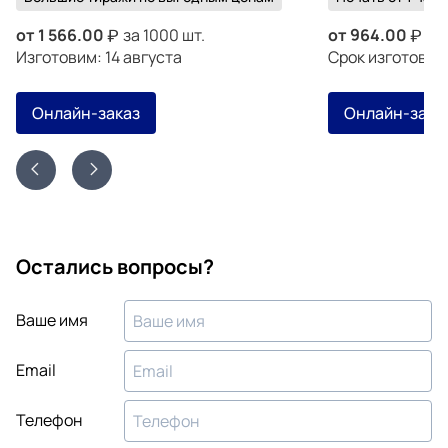
от
1 566.00
за 1000 шт.
от
964.00
за 
Изготовим: 14 августа
Срок изготовле
Онлайн-заказ
Онлайн-зака
Остались вопросы?
Ваше имя
Email
Телефон