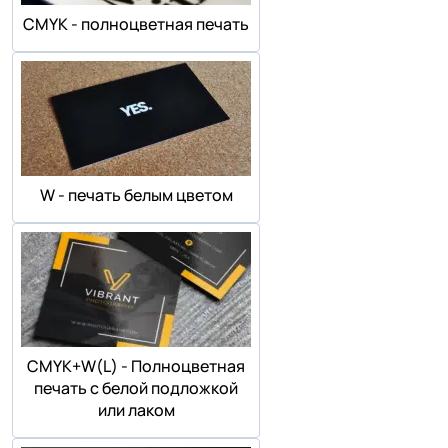
СMYK - полноцветная печать
W - печать белым цветом
СMYK+W(L) - Полноцветная
печать с белой подложкой
или лаком