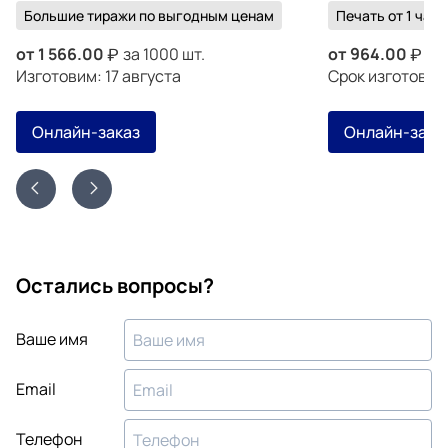
Большие тиражи по выгодным ценам
Печать от 1 часа
от
1 566.00
за 1000 шт.
от
964.00
за 
Изготовим: 17 августа
Срок изготовле
Онлайн-заказ
Онлайн-зака
Остались вопросы?
Ваше имя
Email
Телефон