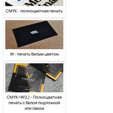
СMYK - полноцветная печать
W - печать белым цветом
СMYK+W(L) - Полноцветная
печать с белой подложкой
или лаком