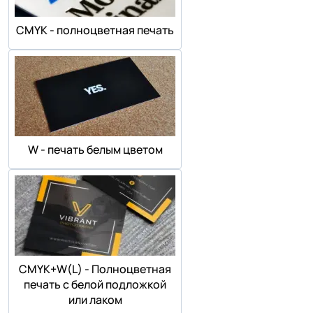
СMYK - полноцветная печать
W - печать белым цветом
СMYK+W(L) - Полноцветная
печать с белой подложкой
или лаком