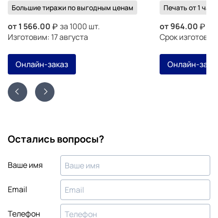
Большие тиражи по выгодным ценам
Печать от 1 часа
от
1 566.00
за 1000 шт.
от
964.00
за 
Изготовим: 17 августа
Срок изготовле
Онлайн-заказ
Онлайн-зака
Остались вопросы?
Ваше имя
Email
Телефон