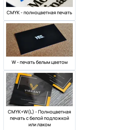
СMYK - полноцветная печать
W - печать белым цветом
СMYK+W(L) - Полноцветная
печать с белой подложкой
или лаком