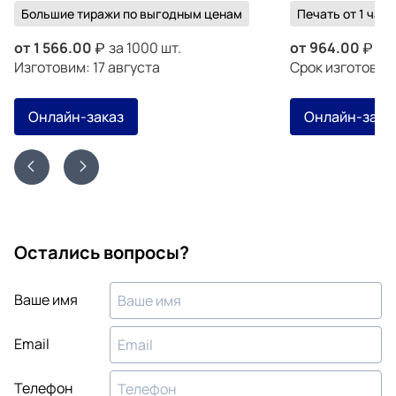
Большие тиражи по выгодным ценам
Печать от 1 часа
от
1 566.00
за 1000 шт.
от
964.00
за 
Изготовим: 17 августа
Срок изготовле
Онлайн-заказ
Онлайн-зака
Остались вопросы?
Ваше имя
Email
Телефон