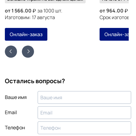
от
1 566.00
за 1000 шт.
от
964.00
за 
Изготовим: 17 августа
Срок изготовле
Онлайн-заказ
Онлайн-зака
Остались вопросы?
Ваше имя
Email
Телефон