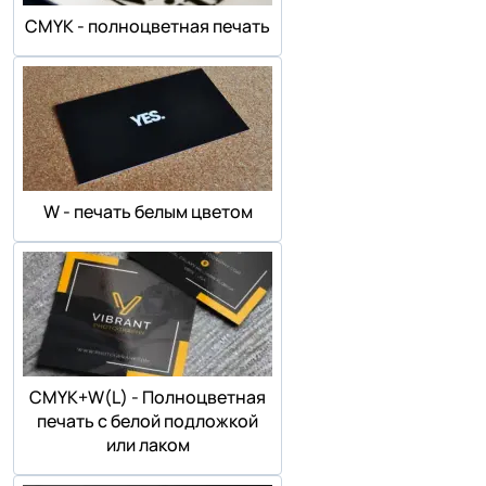
СMYK - полноцветная печать
W - печать белым цветом
СMYK+W(L) - Полноцветная
печать с белой подложкой
или лаком