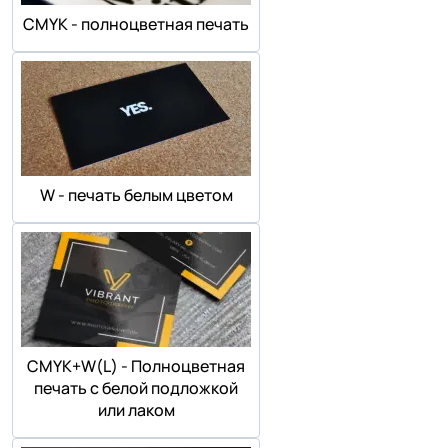
СMYK - полноцветная печать
W - печать белым цветом
СMYK+W(L) - Полноцветная
печать с белой подложкой
или лаком