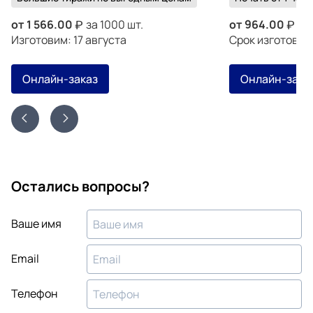
от
1 566.00
за 1000 шт.
от
964.00
за 
Изготовим: 17 августа
Срок изготовле
Онлайн-заказ
Онлайн-зака
Остались вопросы?
Ваше имя
Email
Телефон