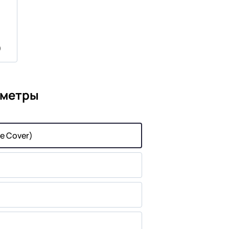
)
аметры
e Cover)