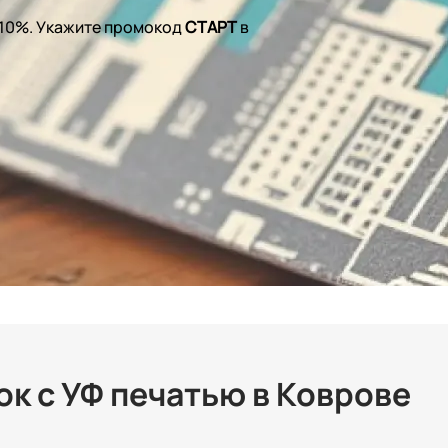
 10%. Укажите промокод
СТАРТ
в
к с УФ печатью в Коврове