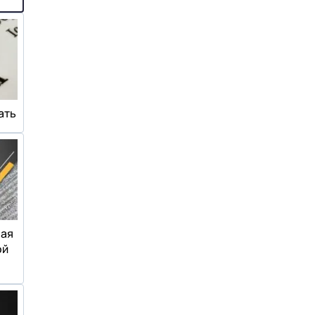
ать
ная
ой