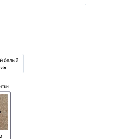
й белый
ver
итки
м