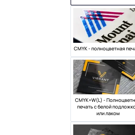
СMYK - полноцветная печ
СMYK+W(L) - Полноцвет
печать с белой подложк
или лаком