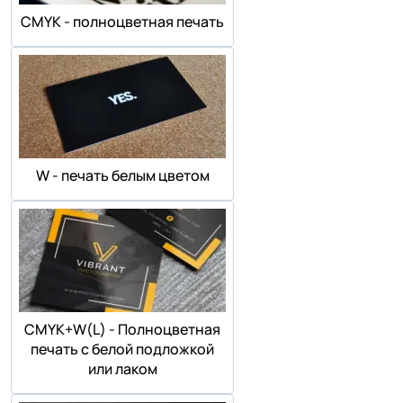
СMYK - полноцветная печать
W - печать белым цветом
СMYK+W(L) - Полноцветная
печать с белой подложкой
или лаком