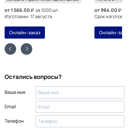
от
1 566.00
за 1000 шт.
от
964.00
за 
Изготовим: 17 августа
Срок изготовле
Онлайн-заказ
Онлайн-зака
Остались вопросы?
Ваше имя
Email
Телефон