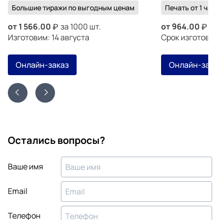
Большие тиражи по выгодным ценам
Печать от 1 часа
от
1 566.00
за 1000 шт.
от
964.00
за 
Изготовим: 14 августа
Срок изготовле
Онлайн-заказ
Онлайн-зака
Остались вопросы?
Ваше имя
Email
Телефон