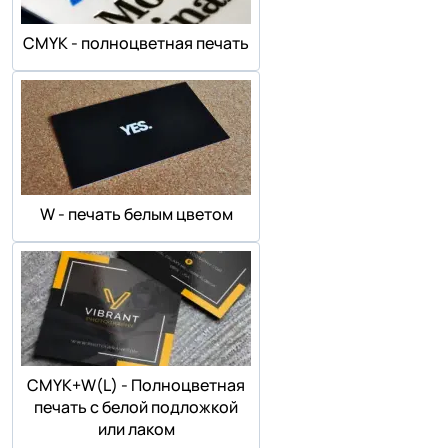
СMYK - полноцветная печать
W - печать белым цветом
СMYK+W(L) - Полноцветная
печать с белой подложкой
или лаком