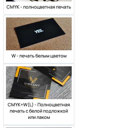
СMYK - полноцветная печать
W - печать белым цветом
СMYK+W(L) - Полноцветная
печать с белой подложкой
или лаком