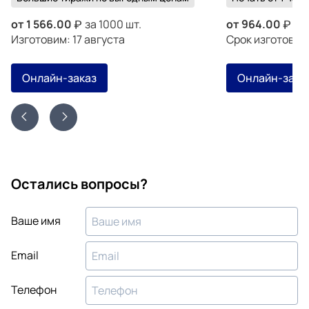
от
1 566.00
за 1000 шт.
от
964.00
за 
Изготовим: 17 августа
Срок изготовле
Онлайн-заказ
Онлайн-зака
Остались вопросы?
Ваше имя
Email
Телефон