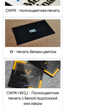
СMYK - полноцветная печать
W - печать белым цветом
СMYK+W(L) - Полноцветная
печать с белой подложкой
или лаком