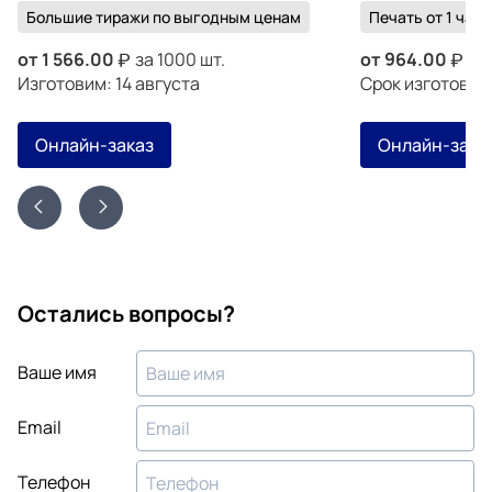
Большие тиражи по выгодным ценам
Печать от 1 часа
от
1 566.00
за 1000 шт.
от
964.00
за 
Изготовим: 14 августа
Срок изготовле
Онлайн-заказ
Онлайн-зака
Остались вопросы?
Ваше имя
Email
Телефон