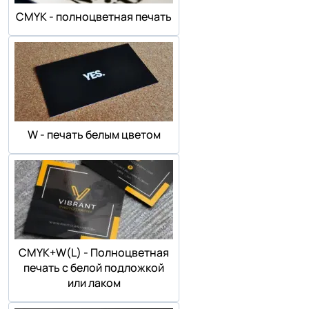
СMYK - полноцветная печать
W - печать белым цветом
СMYK+W(L) - Полноцветная
печать с белой подложкой
или лаком