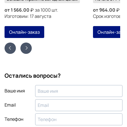
от
1 566.00
за 1000 шт.
от
964.00
за 
Изготовим: 17 августа
Срок изготовле
Онлайн-заказ
Онлайн-зака
Остались вопросы?
Ваше имя
Email
Телефон