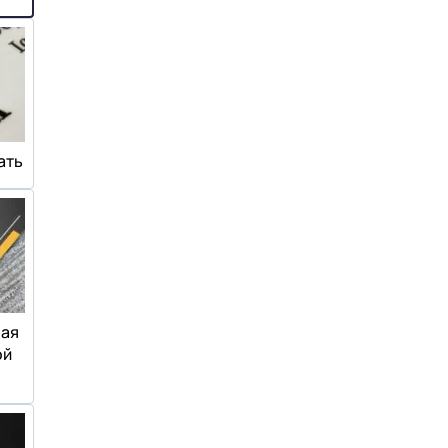
ать
ная
ой