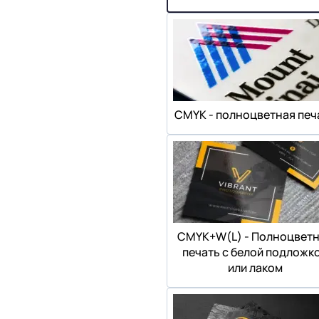
СMYK - полноцветная печ
СMYK+W(L) - Полноцвет
печать с белой подложк
или лаком