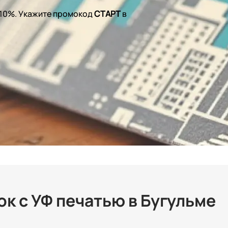
 10%. Укажите промокод
СТАРТ
в
к с УФ печатью в Бугульме