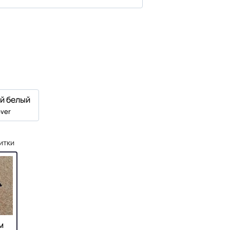
й белый
ver
итки
м