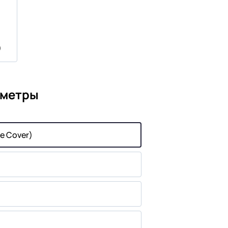
)
аметры
e Cover)