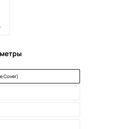
)
аметры
e Cover)