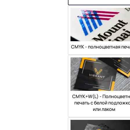
СMYK - полноцветная печ
СMYK+W(L) - Полноцвет
печать с белой подложк
или лаком