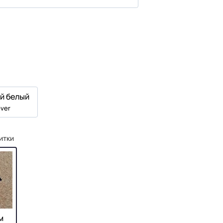
й белый
ver
итки
м