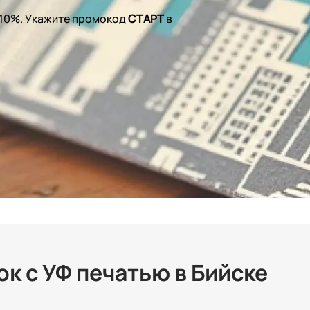
 10%. Укажите промокод
СТАРТ
в
к с УФ печатью в Бийске