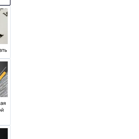
ать
ная
ой