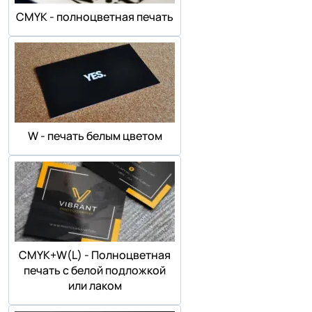
СMYK - полноцветная печать
W - печать белым цветом
СMYK+W(L) - Полноцветная
печать с белой подложкой
или лаком