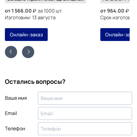
от
1 566.00
за 1000 шт.
от
964.00
за 
Изготовим: 13 августа
Срок изготовле
Онлайн-заказ
Онлайн-зака
Остались вопросы?
Ваше имя
Email
Телефон