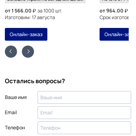
от
1 566.00
за 1000 шт.
от
964.00
за 
Изготовим: 17 августа
Срок изготовле
Онлайн-заказ
Онлайн-зака
Остались вопросы?
Ваше имя
Email
Телефон