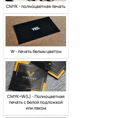
СMYK - полноцветная печать
W - печать белым цветом
СMYK+W(L) - Полноцветная
печать с белой подложкой
или лаком