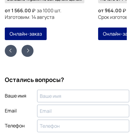
от
1 566.00
за 1000 шт.
от
964.00
за 
Изготовим: 14 августа
Срок изготовле
Онлайн-заказ
Онлайн-зака
Остались вопросы?
Ваше имя
Email
Телефон