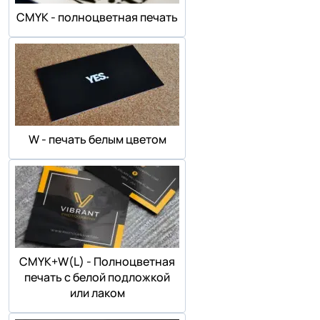
СMYK - полноцветная печать
W - печать белым цветом
СMYK+W(L) - Полноцветная
печать с белой подложкой
или лаком