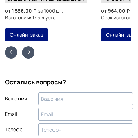
от
1 566.00
за 1000 шт.
от
964.00
за 
Изготовим: 17 августа
Срок изготовле
Онлайн-заказ
Онлайн-зака
Остались вопросы?
Ваше имя
Email
Телефон