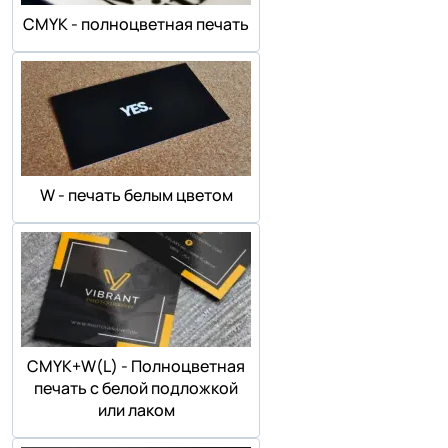
СMYK - полноцветная печать
W - печать белым цветом
СMYK+W(L) - Полноцветная
печать с белой подложкой
или лаком