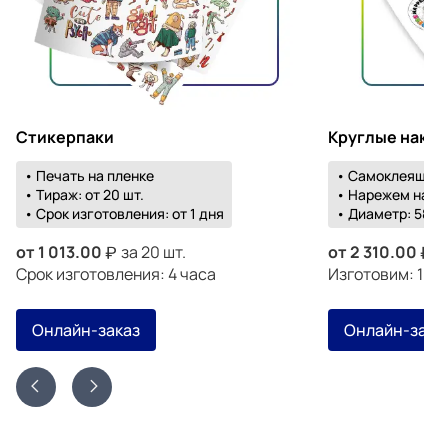
Стикерпаки
Круглые накл
• Печать на пленке
• Самоклеящаяс
• Тираж: от 20 шт.
• Нарежем на о
• Срок изготовления: от 1 дня
• Диаметр: 58-1
от
1 013.00
за 20 шт.
от
2 310.00
з
Срок изготовления: 4 часа
Изготовим: 19 а
Онлайн-заказ
Онлайн-зака