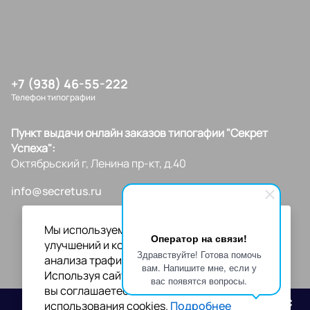
+7 (938) 46-55-222
Телефон типографии
Пункт выдачи онлайн заказов типогафии "Секрет
Успеха":
Октябрьский г, Ленина пр-кт, д.40
info@secretus.ru
Мы используем файлы cookies для
Оператор на связи!
улучшений и корректной работы сайта,
Здравствуйте! Готова помочь
анализа трафика и персонализации.
вам. Напишите мне, если у
Используя сайт или кликая на "Я согласен",
вас появятся вопросы.
вы соглашаетесь с нашей политикой
Разработано
использования cookies.
Подробнее