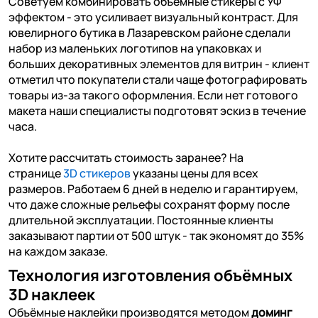
Советуем комбинировать объемные стикеры с УФ
эффектом - это усиливает визуальный контраст. Для
ювелирного бутика в Лазаревском районе сделали
набор из маленьких логотипов на упаковках и
больших декоративных элементов для витрин - клиент
отметил что покупатели стали чаще фотографировать
товары из-за такого оформления. Если нет готового
макета наши специалисты подготовят эскиз в течение
часа.
Хотите рассчитать стоимость заранее? На
странице
3D стикеров
указаны цены для всех
размеров. Работаем 6 дней в неделю и гарантируем,
что даже сложные рельефы сохранят форму после
длительной эксплуатации. Постоянные клиенты
заказывают партии от 500 штук - так экономят до 35%
на каждом заказе.
Технология изготовления объёмных
3D наклеек
Объёмные наклейки производятся методом
доминг