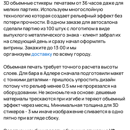
3D объемные стикеры печатаем от 36 часов даже для
мелких партиях. Используем многослойную
технологию которая создает рельефный эффект без
потери прочности. В одном заказе для автосалона
сделали партию из 100 штук с логотипом в виде
выпуклого металлического знака - клиент забрал их
на следующий день и сразу начал оформлять
витрины. Закажите до 13:00 и мы
организуем
доставку
по всему городу.
Объемная печать требует точного расчета высоты
слоев. Для бара в Адлере сначала подготовили макет
с тонкими деталями - пришлось упростить дизайн
потому что рельеф менее 0.5 мм не прорезался на
оборудовании. Не экономьте на основе: дешевые
материалы трескаются при изгибе и теряют объемный
эффект через месяц. Минимальная толщина для 3D
стикеров - 3 мм иначе изображение сливается в одно
пятно при взгляде сбоку.