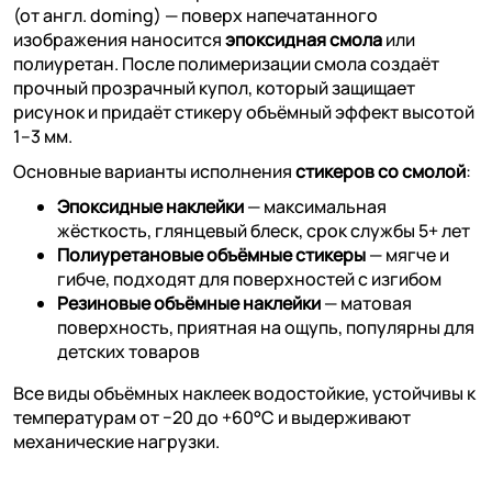
(от англ. doming) — поверх напечатанного
изображения наносится
эпоксидная смола
или
полиуретан. После полимеризации смола создаёт
прочный прозрачный купол, который защищает
рисунок и придаёт стикеру объёмный эффект высотой
1–3 мм.
Основные варианты исполнения
стикеров со смолой
:
Эпоксидные наклейки
— максимальная
жёсткость, глянцевый блеск, срок службы 5+ лет
Полиуретановые объёмные стикеры
— мягче и
гибче, подходят для поверхностей с изгибом
Резиновые объёмные наклейки
— матовая
поверхность, приятная на ощупь, популярны для
детских товаров
Все виды объёмных наклеек водостойкие, устойчивы к
температурам от −20 до +60°C и выдерживают
механические нагрузки.