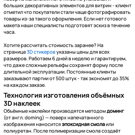
больших декоративных элементов для витрин - клиент
отметил что покупатели стали чаще фотографировать
товары из-за такого оформления. Если нет готового
макета наши специалисты подготовят эскиз в течение
часа.
Хотите рассчитать стоимость заранее? На
странице
3D стикеров
указаны цены для всех
размеров. Работаем 6 дней в неделю и гарантируем,
что даже сложные рельефы сохранят форму после
длительной эксплуатации. Постоянные клиенты
заказывают партии от 500 штук - так экономят до 35%
на каждом заказе.
Технология изготовления объёмных
3D наклеек
Объёмные наклейки производятся методом
доминг
(от англ. doming) — поверх напечатанного
изображения наносится
эпоксидная смола
или
полиуретан. После полимеризации смола создаёт