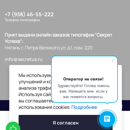
+7 (938) 46-55-222
Телефон типографии
Пункт выдачи онлайн заказов типогафии "Секрет
Успеха":
Нягань г, Петра Великого ул, д.1, пом. 220
info@secretus.ru
Мы используем файлы cookies для
Оператор на связи!
улучшений и корректной работы сайта,
Здравствуйте! Готова помочь
анализа трафика и персонализации.
вам. Напишите мне, если у
Используя сайт или кликая на "Я согласен",
вас появятся вопросы.
вы соглашаетесь с нашей политикой
Разработано
использования cookies.
Подробнее
Я согласен