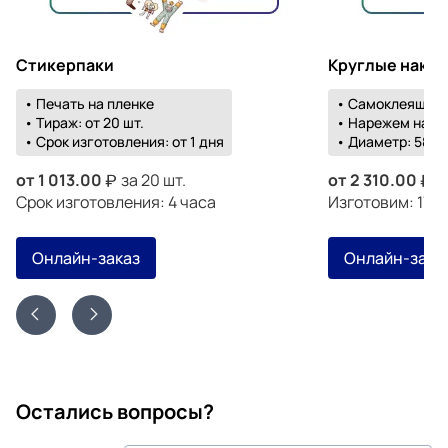
Стикерпаки
Круглые накл
• Печать на пленке
• Самоклеящаяс
• Тираж: от 20 шт.
• Нарежем на о
• Срок изготовления: от 1 дня
• Диаметр: 58-1
от
1 013.00
за 20 шт.
от
2 310.00
з
Срок изготовления: 4 часа
Изготовим: 17 а
Онлайн-заказ
Онлайн-зака
Остались вопросы?