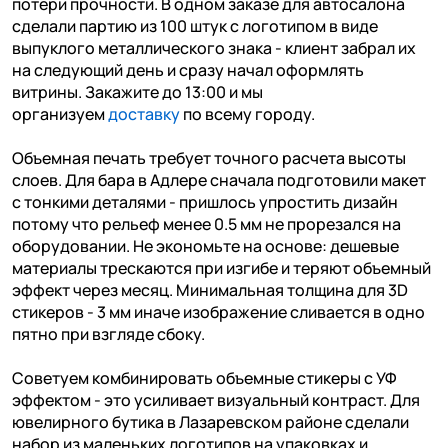
потери прочности. В одном заказе для автосалона
сделали партию из 100 штук с логотипом в виде
выпуклого металлического знака - клиент забрал их
на следующий день и сразу начал оформлять
витрины. Закажите до 13:00 и мы
организуем
доставку
по всему городу.
Объемная печать требует точного расчета высоты
слоев. Для бара в Адлере сначала подготовили макет
с тонкими деталями - пришлось упростить дизайн
потому что рельеф менее 0.5 мм не прорезался на
оборудовании. Не экономьте на основе: дешевые
материалы трескаются при изгибе и теряют объемный
эффект через месяц. Минимальная толщина для 3D
стикеров - 3 мм иначе изображение сливается в одно
пятно при взгляде сбоку.
Советуем комбинировать объемные стикеры с УФ
эффектом - это усиливает визуальный контраст. Для
ювелирного бутика в Лазаревском районе сделали
набор из маленьких логотипов на упаковках и