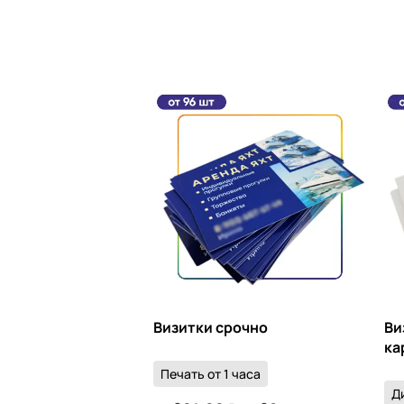
Визитки срочно
Ви
ка
Печать от 1 часа
Д