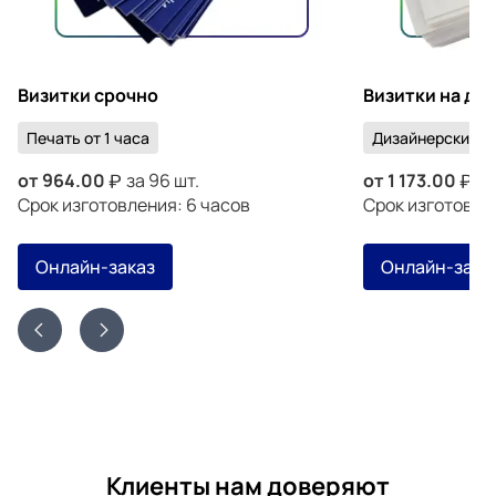
Визитки срочно
Визитки на ди
Печать от 1 часа
Дизайнерский к
от
964.00
за 96 шт.
от
1 173.00
за
Срок изготовления: 6 часов
Срок изготовлен
Онлайн-заказ
Онлайн-зака
Клиенты нам доверяют