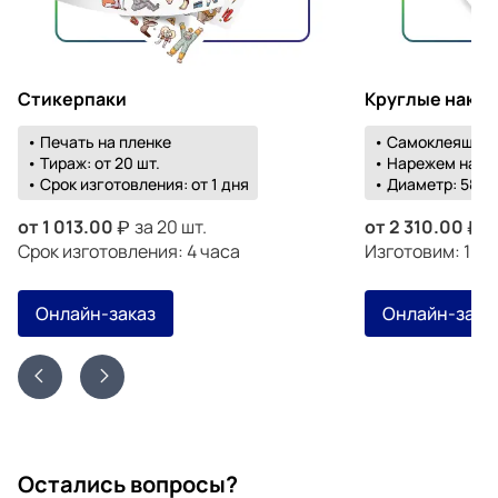
Стикерпаки
Круглые накл
• Печать на пленке
• Самоклеящаяс
• Тираж: от 20 шт.
• Нарежем на о
• Срок изготовления: от 1 дня
• Диаметр: 58-1
от
1 013.00
за 20 шт.
от
2 310.00
з
Срок изготовления: 4 часа
Изготовим: 19 а
Онлайн-заказ
Онлайн-зака
Остались вопросы?