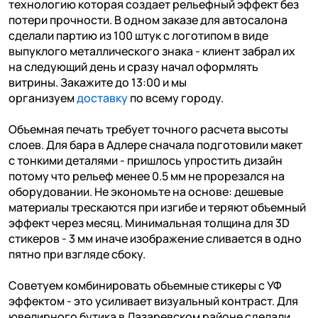
технологию которая создает рельефный эффект без
потери прочности. В одном заказе для автосалона
сделали партию из 100 штук с логотипом в виде
выпуклого металлического знака - клиент забрал их
на следующий день и сразу начал оформлять
витрины. Закажите до 13:00 и мы
организуем
доставку
по всему городу.
Объемная печать требует точного расчета высоты
слоев. Для бара в Адлере сначала подготовили макет
с тонкими деталями - пришлось упростить дизайн
потому что рельеф менее 0.5 мм не прорезался на
оборудовании. Не экономьте на основе: дешевые
материалы трескаются при изгибе и теряют объемный
эффект через месяц. Минимальная толщина для 3D
стикеров - 3 мм иначе изображение сливается в одно
пятно при взгляде сбоку.
Советуем комбинировать объемные стикеры с УФ
эффектом - это усиливает визуальный контраст. Для
ювелирного бутика в Лазаревском районе сделали