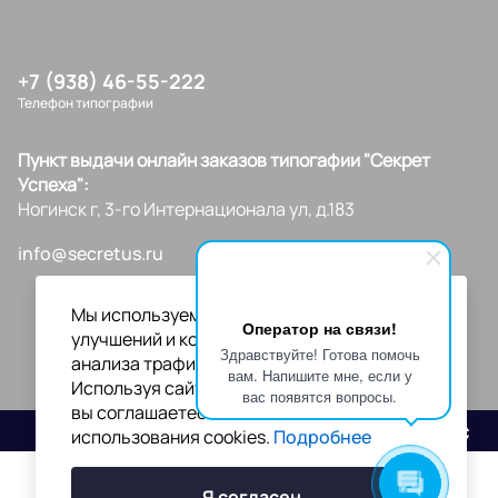
+7 (938) 46-55-222
Телефон типографии
Пункт выдачи онлайн заказов типогафии "Секрет
Успеха":
Ногинск г, 3-го Интернационала ул, д.183
info@secretus.ru
Мы используем файлы cookies для
Оператор на связи!
улучшений и корректной работы сайта,
Здравствуйте! Готова помочь
анализа трафика и персонализации.
вам. Напишите мне, если у
Используя сайт или кликая на "Я согласен",
вас появятся вопросы.
вы соглашаетесь с нашей политикой
Разработано
использования cookies.
Подробнее
Я согласен