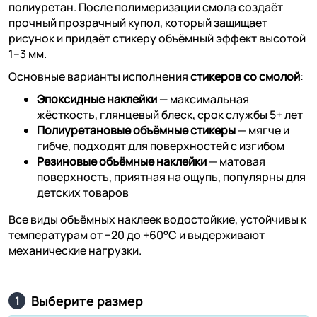
полиуретан. После полимеризации смола создаёт
прочный прозрачный купол, который защищает
рисунок и придаёт стикеру объёмный эффект высотой
1–3 мм.
Основные варианты исполнения
стикеров со смолой
:
Эпоксидные наклейки
— максимальная
жёсткость, глянцевый блеск, срок службы 5+ лет
Полиуретановые объёмные стикеры
— мягче и
гибче, подходят для поверхностей с изгибом
Резиновые объёмные наклейки
— матовая
поверхность, приятная на ощупь, популярны для
детских товаров
Все виды объёмных наклеек водостойкие, устойчивы к
температурам от −20 до +60°C и выдерживают
механические нагрузки.
Выберите размер
1