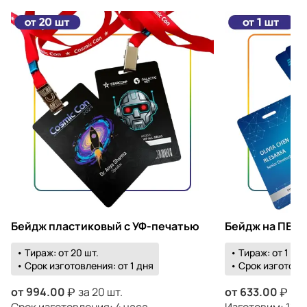
Бейдж пластиковый с УФ-печатью
Бейдж на ПВХ 
• Тираж: от 20 шт.
• Тираж: от 1 шт.
• Срок изготовления: от 1 дня
• Срок изготовле
от
994.00
за 20 шт.
от
633.00
за 
Срок изготовления: 4 часа
Изготовим: 11 а