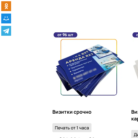
Визитки срочно
Ви
ка
Печать от 1 часа
Д