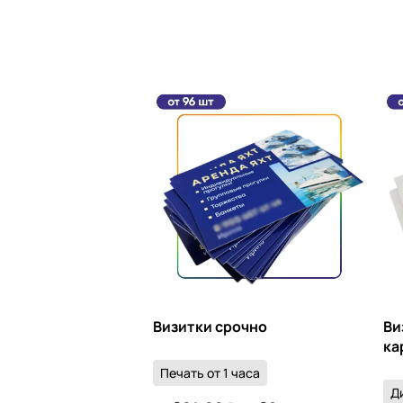
Визитки срочно
Ви
ка
Печать от 1 часа
Д