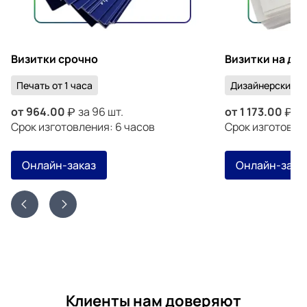
Визитки срочно
Визитки на ди
Печать от 1 часа
Дизайнерский к
от
964.00
за 96 шт.
от
1 173.00
за
Срок изготовления: 6 часов
Срок изготовлен
Онлайн-заказ
Онлайн-зака
Клиенты нам доверяют