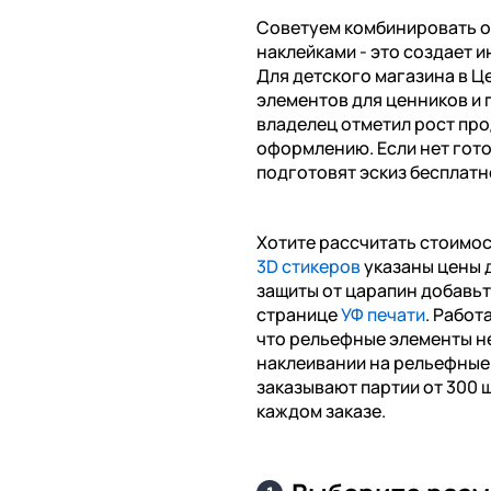
Советуем комбинировать о
наклейками - это создает 
Для детского магазина в Ц
элементов для ценников и 
владелец отметил рост пр
оформлению. Если нет гот
подготовят эскиз бесплатно
Хотите рассчитать стоимо
3D стикеров
указаны цены 
защиты от царапин добавьт
странице
УФ печати
. Работ
что рельефные элементы н
наклеивании на рельефные
заказывают партии от 300 ш
каждом заказе.