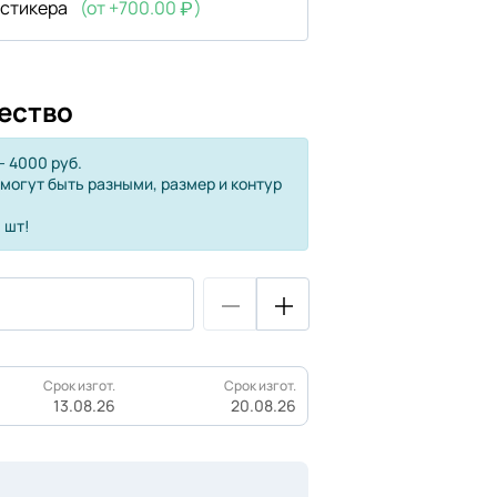
 стикера
(от +700.00
)
ество
 4000 руб.
 могут быть разными, размер и контур
 шт!
Срок изгот.
Срок изгот.
13.08.26
20.08.26