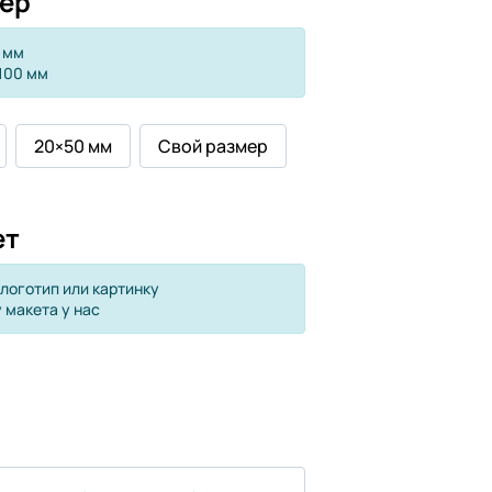
ер
 мм
100 мм
20×50 мм
Свой размер
ет
 логотип или картинку
 макета у нас