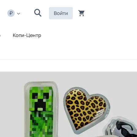
Войти
р
Копи-Центр