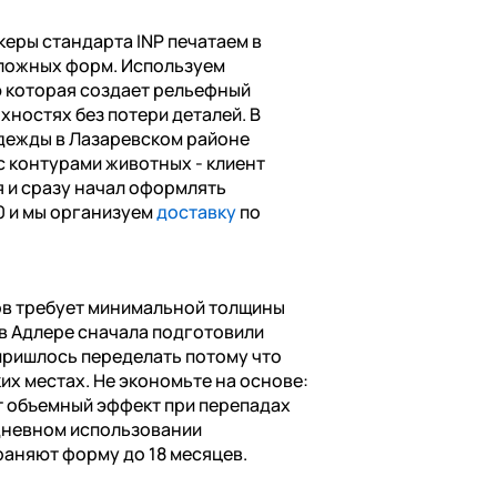
еры стандарта INP печатаем в
сложных форм. Используем
 которая создает рельефный
хностях без потери деталей. В
одежды в Лазаревском районе
 с контурами животных - клиент
я и сразу начал оформлять
00 и мы организуем
доставку
по
ов требует минимальной толщины
 в Адлере сначала подготовили
 пришлось переделать потому что
их местах. Не экономьте на основе:
 объемный эффект при перепадах
дневном использовании
раняют форму до 18 месяцев.