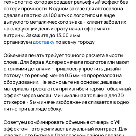
технологию которая создает рельефный эффект без
потери прочности. В одном заказе для автосалона
сделали партию из 100 штук с логотипом в виде
выпуклого металлического знака - клиент забрал их
на следующий день и сразу начал оформлять
витрины. Закажите до 13:00 и мы
организуем
доставку
по всему городу.
Объемная печать требует точного расчета высоты
слоев. Для бара в Адлере сначала подготовили макет
с тонкими деталями - пришлось упростить дизайн
потому что рельеф менее 0.5 мм не прорезался на
оборудовании. Не экономьте на основе: дешевые
материалы трескаются при изгибе и теряют объемный
эффект через месяц. Минимальная толщина для 3D
стикеров - 3 мм иначе изображение сливается в одно
пятно при взгляде сбоку.
Советуем комбинировать объемные стикеры с УФ
эффектом - это усиливает визуальный контраст. Для
ювелирного бутика в Лазаревском районе сделали