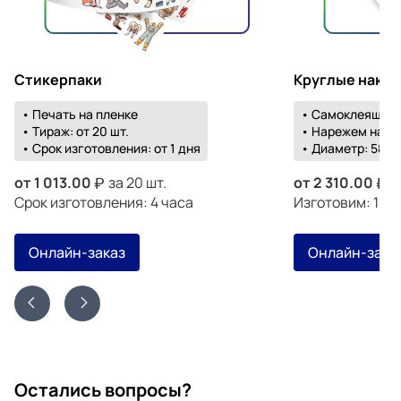
Стикерпаки
Круглые накл
• Печать на пленке
• Самоклеящаяс
• Тираж: от 20 шт.
• Нарежем на о
• Срок изготовления: от 1 дня
• Диаметр: 58-1
от
1 013.00
за 20 шт.
от
2 310.00
з
Срок изготовления: 4 часа
Изготовим: 18 а
Онлайн-заказ
Онлайн-зака
Остались вопросы?