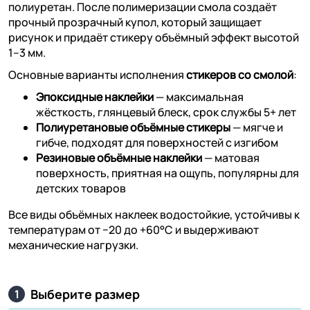
полиуретан. После полимеризации смола создаёт
прочный прозрачный купол, который защищает
рисунок и придаёт стикеру объёмный эффект высотой
1–3 мм.
Основные варианты исполнения
стикеров со смолой
:
Эпоксидные наклейки
— максимальная
жёсткость, глянцевый блеск, срок службы 5+ лет
Полиуретановые объёмные стикеры
— мягче и
гибче, подходят для поверхностей с изгибом
Резиновые объёмные наклейки
— матовая
поверхность, приятная на ощупь, популярны для
детских товаров
Все виды объёмных наклеек водостойкие, устойчивы к
температурам от −20 до +60°C и выдерживают
механические нагрузки.
Выберите размер
1