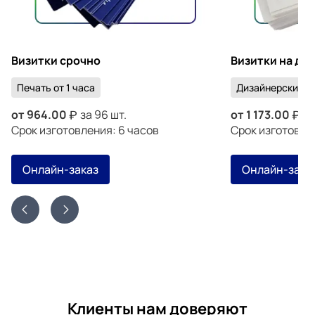
Визитки срочно
Визитки на ди
Печать от 1 часа
Дизайнерский к
от
964.00
за 96 шт.
от
1 173.00
за
Срок изготовления: 6 часов
Срок изготовлен
Онлайн-заказ
Онлайн-зака
Клиенты нам доверяют