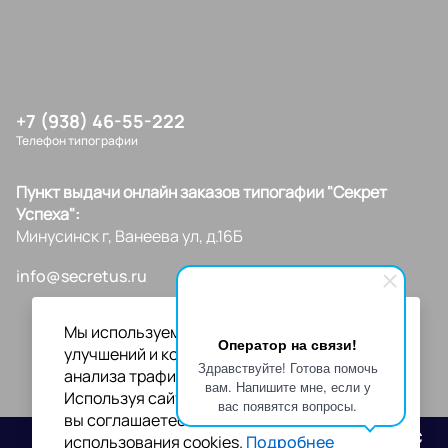
+7 (938) 46-55-222
Телефон типографии
Пункт выдачи онлайн заказов типогафии "Секрет
Успеха":
Минусинск г, Ванеева ул, д.16Б
info@secretus.ru
Мы используем файлы cookies для
Оператор на связи!
улучшений и корректной работы сайта,
Здравствуйте! Готова помочь
анализа трафика и персонализации.
вам. Напишите мне, если у
Используя сайт или кликая на "Я согласен",
вас появятся вопросы.
вы соглашаетесь с нашей политикой
Разработано
использования cookies.
Подробнее