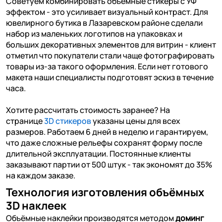
Советуем комбинировать объемные стикеры с УФ
эффектом - это усиливает визуальный контраст. Для
ювелирного бутика в Лазаревском районе сделали
набор из маленьких логотипов на упаковках и
больших декоративных элементов для витрин - клиент
отметил что покупатели стали чаще фотографировать
товары из-за такого оформления. Если нет готового
макета наши специалисты подготовят эскиз в течение
часа.
Хотите рассчитать стоимость заранее? На
странице
3D стикеров
указаны цены для всех
размеров. Работаем 6 дней в неделю и гарантируем,
что даже сложные рельефы сохранят форму после
длительной эксплуатации. Постоянные клиенты
заказывают партии от 500 штук - так экономят до 35%
на каждом заказе.
Технология изготовления объёмных
3D наклеек
Объёмные наклейки производятся методом
доминг