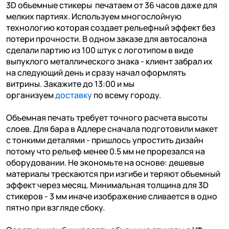
3D объемные стикеры печатаем от 36 часов даже для
мелких партиях. Используем многослойную
технологию которая создает рельефный эффект без
потери прочности. В одном заказе для автосалона
сделали партию из 100 штук с логотипом в виде
выпуклого металлического знака - клиент забрал их
на следующий день и сразу начал оформлять
витрины. Закажите до 13:00 и мы
организуем
доставку
по всему городу.
Объемная печать требует точного расчета высоты
слоев. Для бара в Адлере сначала подготовили макет
с тонкими деталями - пришлось упростить дизайн
потому что рельеф менее 0.5 мм не прорезался на
оборудовании. Не экономьте на основе: дешевые
материалы трескаются при изгибе и теряют объемный
эффект через месяц. Минимальная толщина для 3D
стикеров - 3 мм иначе изображение сливается в одно
пятно при взгляде сбоку.