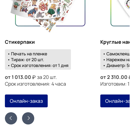
Стикерпаки
Круглые накл
• Печать на пленке
• Самоклеящаяс
• Тираж: от 20 шт.
• Нарежем на о
• Срок изготовления: от 1 дня
• Диаметр: 58-1
от
1 013.00
за 20 шт.
от
2 310.00
з
Срок изготовления: 4 часа
Изготовим: 17 а
Онлайн-заказ
Онлайн-зака