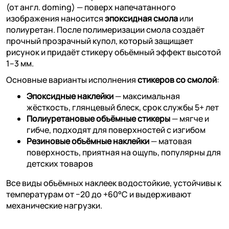
(от англ. doming) — поверх напечатанного
изображения наносится
эпоксидная смола
или
полиуретан. После полимеризации смола создаёт
прочный прозрачный купол, который защищает
рисунок и придаёт стикеру объёмный эффект высотой
1–3 мм.
Основные варианты исполнения
стикеров со смолой
:
Эпоксидные наклейки
— максимальная
жёсткость, глянцевый блеск, срок службы 5+ лет
Полиуретановые объёмные стикеры
— мягче и
гибче, подходят для поверхностей с изгибом
Резиновые объёмные наклейки
— матовая
поверхность, приятная на ощупь, популярны для
детских товаров
Все виды объёмных наклеек водостойкие, устойчивы к
температурам от −20 до +60°C и выдерживают
механические нагрузки.