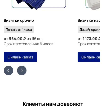
Визитки срочно
Визитки на ди
Печать от 1 часа
Дизайнерский к
от
964.00
за 96 шт.
от
1 173.00
за
Срок изготовления: 6 часов
Срок изготовлен
Онлайн-заказ
Онлайн-зака
Клиенты нам доверяют