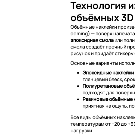
Технология 
объёмных 3D
Объёмные наклейки произ
doming) — поверх напечат
эпоксидная смола
или поли
смола создаёт прочный пр
рисунок и придаёт стикеру
Основные варианты испол
Эпоксидные наклейки
глянцевый блеск, срок
Полиуретановые объё
подходят для поверхн
Резиновые объёмные 
приятная на ощупь, п
Все виды объёмных наклеек
температурам от −20 до +
нагрузки.