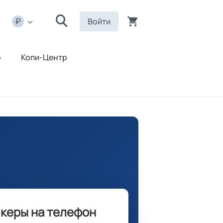
Войти
р
Копи-Центр
икеры на телефон