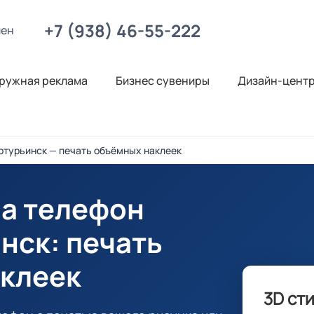
+7 (938) 46-55-222
лен
ружная реклама
Бизнес сувениры
Дизайн-цент
отурьинск — печать объёмных наклеек
на телефон
инск
: печать
клеек
3D ст