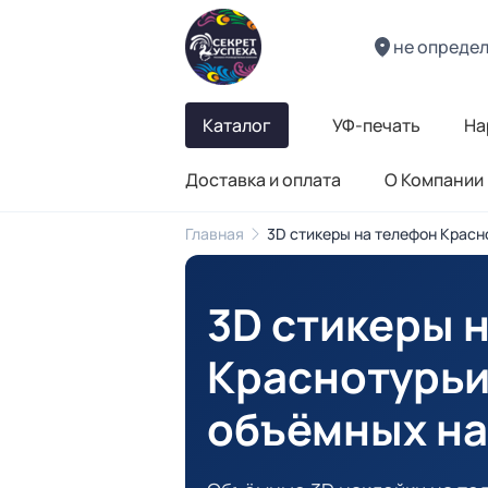
не опреде
Каталог
УФ-печать
На
Доставка и оплата
О Компании
Главная
3D стикеры на телефон Красн
3D стикеры 
Краснотурь
объёмных на