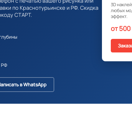
лефон с печатью вашего рисунка или
3D наклей
тавки по Краснотурьинске и РФ. Скидка
любых мо
окоду СТАРТ.
эффект.
от 500
глубины
Заказ
 РФ
аписать в WhatsApp