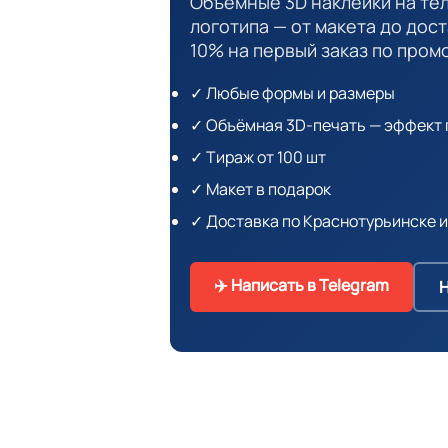
Объёмные 3D наклейки на те
логотипа — от макета до дос
10% на первый заказ по пром
✓ Любые формы и размеры
✓ Объёмная 3D-печать — эффект 
✓ Тираж от 100 шт
✓ Макет в подарок
✓ Доставка по Краснотурьинске и
✈️ Написать в Telegram
Н