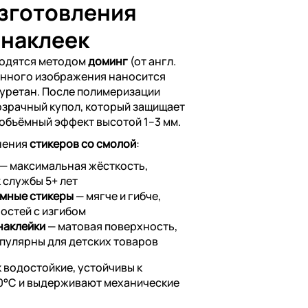
изготовления
 наклеек
водятся методом
доминг
(от англ.
анного изображения наносится
уретан. После полимеризации
озрачный купол, который защищает
 объёмный эффект высотой 1–3 мм.
нения
стикеров со смолой
:
— максимальная жёсткость,
 службы 5+ лет
мные стикеры
— мягче и гибче,
остей с изгибом
наклейки
— матовая поверхность,
опулярны для детских товаров
 водостойкие, устойчивы к
60°C и выдерживают механические