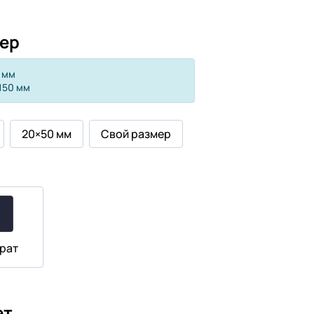
ер
 мм
150 мм
20×50 мм
Свой размер
рат
ет