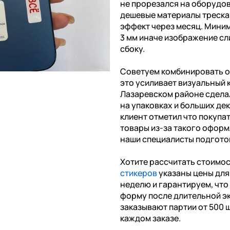
не прорезался на оборудов
дешевые материалы треска
эффект через месяц. Миним
3 мм иначе изображение сл
сбоку.
Советуем комбинировать о
это усиливает визуальный 
Лазаревском районе сдела
на упаковках и больших де
клиент отметил что покупа
товары из-за такого оформ
наши специалисты подготов
Хотите рассчитать стоимо
стикеров
указаны цены для 
неделю и гарантируем, чт
форму после длительной э
заказывают партии от 500 ш
каждом заказе.