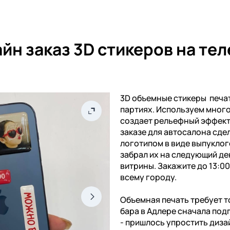
йн заказ 3D стикеров на те
3D объемные стикеры печат
партиях. Используем мног
создает рельефный эффект 
заказе для автосалона сдел
логотипом в виде выпуклог
забрал их на следующий де
витрины. Закажите до 13:0
всему городу.
Объемная печать требует т
бара в Адлере сначала под
- пришлось упростить диза