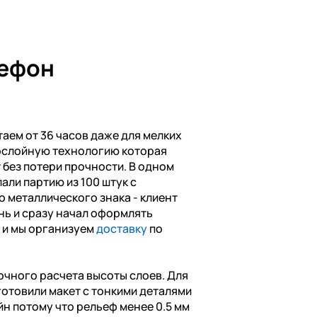
лефон
аем от 36 часов даже для мелких
ослойную технологию которая
без потери прочности. В одном
али партию из 100 штук с
о металлического знака - клиент
нь и сразу начал оформлять
0 и мы организуем
доставку
по
очного расчета высоты слоев. Для
готовили макет с тонкими деталями
йн потому что рельеф менее 0.5 мм