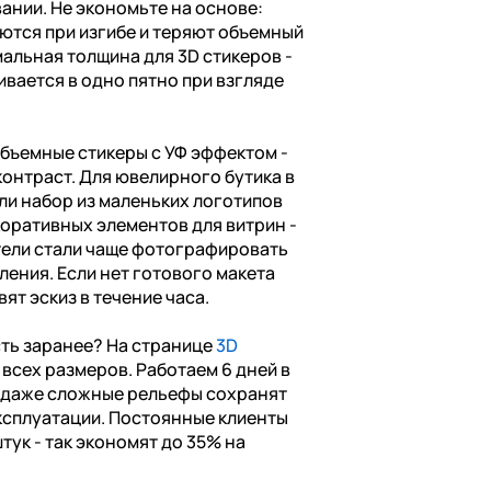
ании. Не экономьте на основе:
ются при изгибе и теряют объемный
альная толщина для 3D стикеров -
ивается в одно пятно при взгляде
бъемные стикеры с УФ эффектом -
контраст. Для ювелирного бутика в
ли набор из маленьких логотипов
коративных элементов для витрин -
тели стали чаще фотографировать
ления. Если нет готового макета
ят эскиз в течение часа.
сть заранее? На странице
3D
всех размеров. Работаем 6 дней в
о даже сложные рельефы сохранят
ксплуатации. Постоянные клиенты
тук - так экономят до 35% на