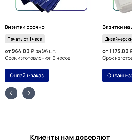
Визитки срочно
Визитки на ди
Печать от 1 часа
Дизайнерский к
от
964.00
за 96 шт.
от
1 173.00
за
Срок изготовления: 6 часов
Срок изготовлен
Онлайн-заказ
Онлайн-зака
Клиенты нам доверяют