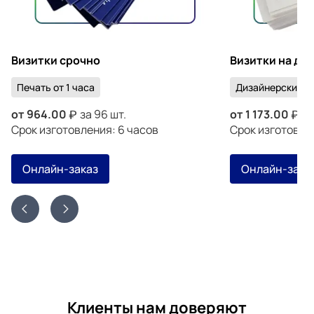
Визитки срочно
Визитки на ди
Печать от 1 часа
Дизайнерский к
от
964.00
за 96 шт.
от
1 173.00
за
Срок изготовления: 6 часов
Срок изготовлен
Онлайн-заказ
Онлайн-зака
Клиенты нам доверяют