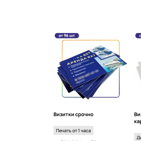
Визитки срочно
Ви
ка
Печать от 1 часа
Д