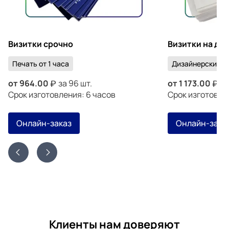
Визитки срочно
Визитки на ди
Печать от 1 часа
Дизайнерский к
от
964.00
за 96 шт.
от
1 173.00
за
Срок изготовления: 6 часов
Срок изготовлен
Онлайн-заказ
Онлайн-зака
Клиенты нам доверяют