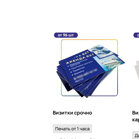
Визитки срочно
Ви
ка
Печать от 1 часа
Д