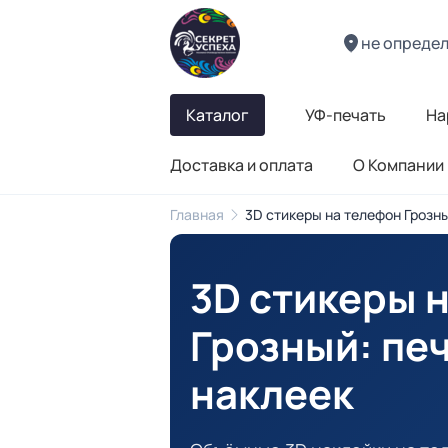
не опреде
Каталог
УФ-печать
На
Доставка и оплата
О Компании
Главная
3D стикеры на телефон Грозн
3D стикеры 
Грозный
: пе
наклеек