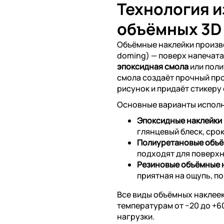
Технология 
объёмных 3D
Объёмные наклейки произ
doming) — поверх напечат
эпоксидная смола
или поли
смола создаёт прочный пр
рисунок и придаёт стикеру
Основные варианты испол
Эпоксидные наклейки
глянцевый блеск, срок
Полиуретановые объё
подходят для поверхн
Резиновые объёмные 
приятная на ощупь, п
Все виды объёмных наклеек
температурам от −20 до +
нагрузки.