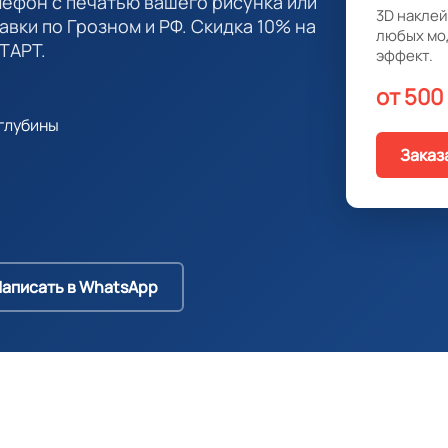
лефон с печатью вашего рисунка или
3D наклей
авки по Грозном и РФ. Скидка 10% на
любых мо
ТАРТ.
эффект.
от 500
глубины
Заказ
аписать в WhatsApp