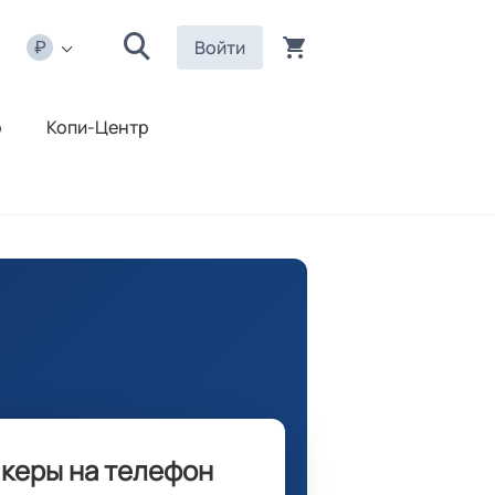
Войти
р
Копи-Центр
икеры на телефон