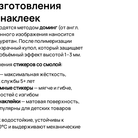
изготовления
 наклеек
водятся методом
доминг
(от англ.
анного изображения наносится
уретан. После полимеризации
озрачный купол, который защищает
 объёмный эффект высотой 1–3 мм.
нения
стикеров со смолой
:
— максимальная жёсткость,
 службы 5+ лет
мные стикеры
— мягче и гибче,
остей с изгибом
наклейки
— матовая поверхность,
опулярны для детских товаров
 водостойкие, устойчивы к
60°C и выдерживают механические