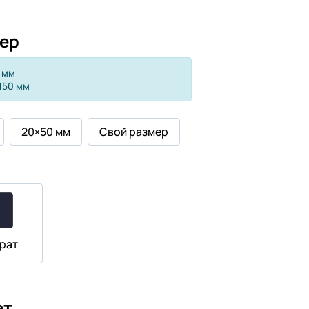
ер
 мм
150 мм
20×50 мм
Свой размер
рат
ет