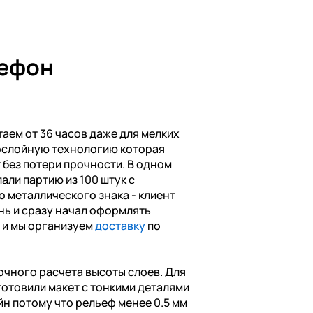
лефон
аем от 36 часов даже для мелких
ослойную технологию которая
без потери прочности. В одном
али партию из 100 штук с
о металлического знака - клиент
нь и сразу начал оформлять
0 и мы организуем
доставку
по
очного расчета высоты слоев. Для
готовили макет с тонкими деталями
йн потому что рельеф менее 0.5 мм