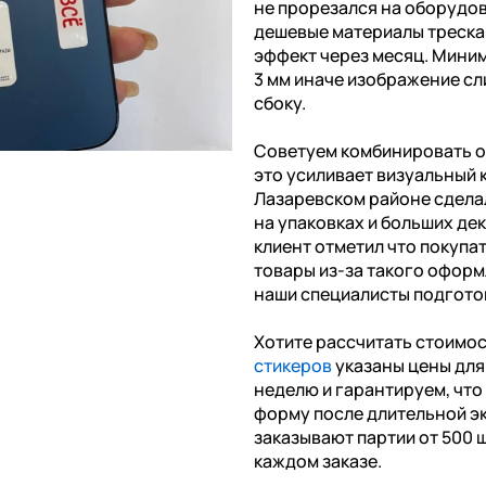
не прорезался на оборудов
дешевые материалы треска
эффект через месяц. Миним
3 мм иначе изображение сл
сбоку.
Советуем комбинировать о
это усиливает визуальный 
Лазаревском районе сдела
на упаковках и больших де
клиент отметил что покупа
товары из-за такого оформ
наши специалисты подготов
Хотите рассчитать стоимо
стикеров
указаны цены для 
неделю и гарантируем, чт
форму после длительной э
заказывают партии от 500 ш
каждом заказе.