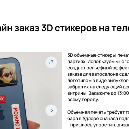
йн заказ 3D стикеров на те
3D объемные стикеры печат
партиях. Используем мног
создает рельефный эффект 
заказе для автосалона сдел
логотипом в виде выпуклог
забрал их на следующий де
витрины. Закажите до 13:0
всему городу.
Объемная печать требует т
бара в Адлере сначала под
- пришлось упростить диза