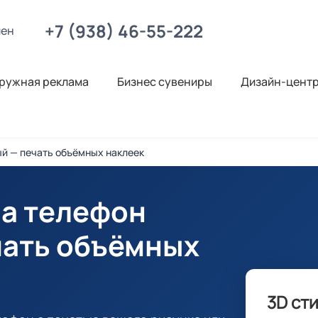
+7 (938) 46-55-222
лен
ружная реклама
Бизнес сувениры
Дизайн-цент
ый — печать объёмных наклеек
на телефон
чать объёмных
3D ст