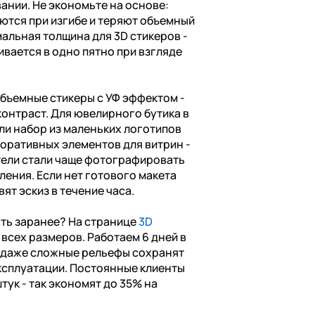
ании. Не экономьте на основе:
ются при изгибе и теряют объемный
альная толщина для 3D стикеров -
ивается в одно пятно при взгляде
бъемные стикеры с УФ эффектом -
контраст. Для ювелирного бутика в
ли набор из маленьких логотипов
коративных элементов для витрин -
тели стали чаще фотографировать
ления. Если нет готового макета
ят эскиз в течение часа.
сть заранее? На странице
3D
всех размеров. Работаем 6 дней в
о даже сложные рельефы сохранят
ксплуатации. Постоянные клиенты
тук - так экономят до 35% на