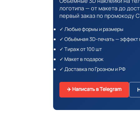
Объёмные 3D наклейки на те
логотипа — от макета до дост
первый заказ по промокоду С
✓ Любые формы и размеры
✓ Объёмная 3D-печать — эффект 
✓ Тираж от 100 шт
✓ Макет в подарок
✓ Доставка по Грозном и РФ
✈️ Написать в Telegram
Н